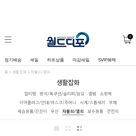
0
정기배송
세일
히트상품
마감세일
SVIP혜택
홈
생활잡화
자물쇠/열쇠
생활잡화
멀티탭
방석/목쿠션/슬리퍼/담요
앨범
쇼핑백
이어플러그/안대/마스크/주머니
시계/스톱워치
부채
제습용품/끈끈이
우산
자물쇠/열쇠
보수용품
건전지